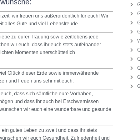
kwünsche:
G
G
it, wir freuen uns außerordentlich für euch! Wir
G
 alles Gute und viel Lebensfreude.
G
iebe zu eurer Trauung sowie zeitlebens jede
W
en wir euch, dass ihr euch stets aufeinander
G
eichten Momenten unerschütterlich
G
G
viel Glück dieser Erde sowie immerwährende
G
zen und freuen uns sehr mit euch.
G
euch, dass sich sämtliche eure Vorhaben,
mögen und dass ihr auch bei Erschwernissen
m wünschen wir euch eine wunderbare und gesunde
in gutes Leben zu zweit und dass ihr stets
 wünschen wir euch Gesundheit, Zufriedenheit und