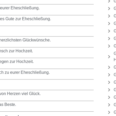
G
eurer Eheschließung.
G
G
les Gute zur Eheschließung.
G
G
G
 herzlichsten Glückwünsche.
G
sch zur Hochzeit.
G
H
gen zur Hochzeit.
G
ch zu eurer Eheschließung.
G
G
G
von Herzen viel Glück.
G
as Beste.
G
G