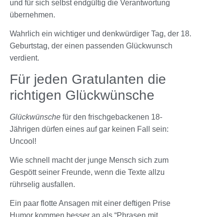
und für sich selbst endgültig die Verantwortung
übernehmen.
Wahrlich ein wichtiger und denkwürdiger Tag, der 18.
Geburtstag, der einen passenden Glückwunsch
verdient.
Für jeden Gratulanten die
richtigen Glückwünsche
Glückwünsche
für den frischgebackenen 18-
Jährigen dürfen eines auf gar keinen Fall sein:
Uncool!
Wie schnell macht der junge Mensch sich zum
Gespött seiner Freunde, wenn die Texte allzu
rührselig ausfallen.
Ein paar flotte Ansagen mit einer deftigen Prise
Humor kommen besser an als “Phrasen mit