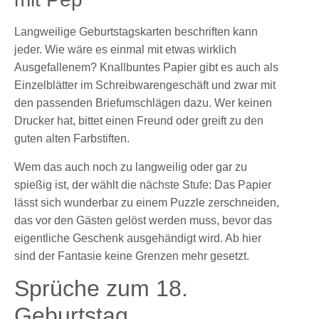
Langweilige Geburtstagskarten beschriften kann
jeder. Wie wäre es einmal mit etwas wirklich
Ausgefallenem? Knallbuntes Papier gibt es auch als
Einzelblätter im Schreibwarengeschäft und zwar mit
den passenden Briefumschlägen dazu. Wer keinen
Drucker hat, bittet einen Freund oder greift zu den
guten alten Farbstiften.
Wem das auch noch zu langweilig oder gar zu
spießig ist, der wählt die nächste Stufe: Das Papier
lässt sich wunderbar zu einem Puzzle zerschneiden,
das vor den Gästen gelöst werden muss, bevor das
eigentliche Geschenk ausgehändigt wird. Ab hier
sind der Fantasie keine Grenzen mehr gesetzt.
Sprüche zum 18.
Geburtstag