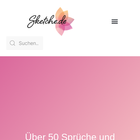
Über 50 Sprüche und