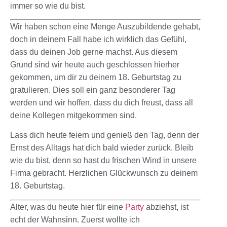
immer so wie du bist.
Wir haben schon eine Menge Auszubildende gehabt,
doch in deinem Fall habe ich wirklich das Gefühl,
dass du deinen Job gerne machst. Aus diesem
Grund sind wir heute auch geschlossen hierher
gekommen, um dir zu deinem 18. Geburtstag zu
gratulieren. Dies soll ein ganz besonderer Tag
werden und wir hoffen, dass du dich freust, dass all
deine Kollegen mitgekommen sind.
Lass dich heute feiern und genieß den Tag, denn der
Ernst des Alltags hat dich bald wieder zurück. Bleib
wie du bist, denn so hast du frischen Wind in unsere
Firma gebracht. Herzlichen Glückwunsch zu deinem
18. Geburtstag.
Alter, was du heute hier für eine
Party
abziehst, ist
echt der Wahnsinn. Zuerst wollte ich