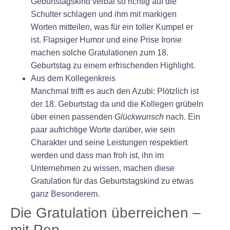
Geburtstagskind verbal so richtig auf die
Schulter schlagen und ihm mit markigen
Worten mitteilen, was für ein toller Kumpel er
ist. Flapsiger Humor und eine Prise Ironie
machen solche Gratulationen zum
18.
Geburtstag
zu einem erfrischenden Highlight.
Aus dem Kollegenkreis
Manchmal trifft es auch den Azubi: Plötzlich ist
der 18. Geburtstag da und die Kollegen grübeln
über einen passenden
Glückwunsch
nach. Ein
paar aufrichtige Worte darüber, wie sein
Charakter und seine Leistungen respektiert
werden und dass man froh ist, ihn im
Unternehmen zu wissen, machen diese
Gratulation für das Geburtstagskind zu etwas
ganz Besonderem.
Die Gratulation überreichen –
mit Pep