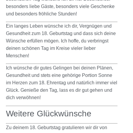
besonders liebe Gäste, besonders viele Geschenke
und besonders fröhliche Stunden!
Ein langes Leben wünsche ich dir, Vergnügen und
Gesundheit zum 18. Geburtstag und dass sich deine
Wünsche erfüllen mögen. Ich hoffe, du verbringst
deinen schönen Tag im Kreise vieler lieber
Menschen!
Ich wünsche dir gutes Gelingen bei deinen Plänen,
Gesundheit und stets eine gehörige Portion Sonne
im Herzen zum 18. Ehrentag und natürlich immer viel
Glück. Genieße den Tag, lass es dir gut gehen und
dich verwöhnen!
Weitere Glückwünsche
Zu deinem 18. Geburtstag gratulieren wir dir von