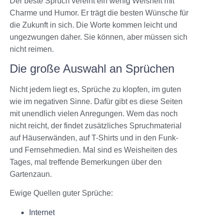
Der beste Spruch vereint ein wenig Weisheit mit
Charme und Humor. Er trägt die besten Wünsche für
die Zukunft in sich. Die Worte kommen leicht und
ungezwungen daher. Sie können, aber müssen sich
nicht reimen.
Die große Auswahl an Sprüchen
Nicht jedem liegt es,
Sprüche
zu klopfen, im guten
wie im negativen Sinne. Dafür gibt es diese Seiten
mit unendlich vielen Anregungen. Wem das noch
nicht reicht, der findet zusätzliches Spruchmaterial
auf Häuserwänden, auf T-Shirts und in den Funk-
und Fernsehmedien. Mal sind es Weisheiten des
Tages, mal treffende Bemerkungen über den
Gartenzaun.
Ewige Quellen guter Sprüche:
Internet