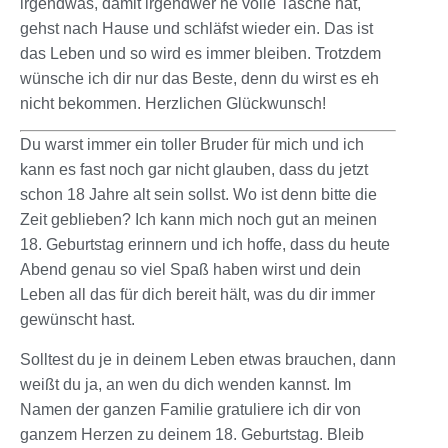
irgendwas, damit irgendwer ne volle Tasche hat,
gehst nach Hause und schläfst wieder ein. Das ist
das Leben und so wird es immer bleiben. Trotzdem
wünsche ich dir nur das Beste, denn du wirst es eh
nicht bekommen. Herzlichen Glückwunsch!
Du warst immer ein toller Bruder für mich und ich
kann es fast noch gar nicht glauben, dass du jetzt
schon 18 Jahre alt sein sollst. Wo ist denn bitte die
Zeit geblieben? Ich kann mich noch gut an meinen
18. Geburtstag erinnern und ich hoffe, dass du heute
Abend genau so viel Spaß haben wirst und dein
Leben all das für dich bereit hält, was du dir immer
gewünscht hast.
Solltest du je in deinem Leben etwas brauchen, dann
weißt du ja, an wen du dich wenden kannst. Im
Namen der ganzen Familie gratuliere ich dir von
ganzem Herzen zu deinem 18. Geburtstag. Bleib