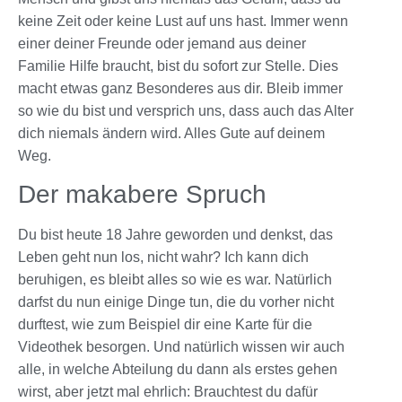
keine Zeit oder keine Lust auf uns hast. Immer wenn
einer deiner Freunde oder jemand aus deiner
Familie Hilfe braucht, bist du sofort zur Stelle. Dies
macht etwas ganz Besonderes aus dir. Bleib immer
so wie du bist und versprich uns, dass auch das Alter
dich niemals ändern wird. Alles Gute auf deinem
Weg.
Der makabere Spruch
Du bist heute 18 Jahre geworden und denkst, das
Leben geht nun los, nicht wahr? Ich kann dich
beruhigen, es bleibt alles so wie es war. Natürlich
darfst du nun einige Dinge tun, die du vorher nicht
durftest, wie zum Beispiel dir eine Karte für die
Videothek besorgen. Und natürlich wissen wir auch
alle, in welche Abteilung du dann als erstes gehen
wirst, aber jetzt mal ehrlich: Brauchtest du dafür