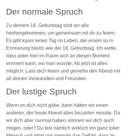
Der normale Spruch
Zu deinem 18. Geburtstag sind wir alle
hierhergekommen, um gemeinsam mit dir zu feiern.
Es gibt kaum einen Tag im Leben, der einem so in
Erinnerung bleibt, wie der 18. Geburtstag. Ich wette,
dass jeder hier im Raum sich an diesen Moment
erinnern kann, wo man wusste: Ab jetzt ist alles
möglich. Lass dich feiern und genieße den Abend mit
all deinen Verwandten und Freunden.
Der lustige Spruch
Wenn es dich nicht gäbe, dann hätten wir einen
anderen, der heute Abend alles bezahlen müsste. Da
wir dich aber nunmal haben, können wir dich auch
mögen, oder? Du bist nämlich wirklich ein ganz toller
Mensch und gibst uns niemals das Gefühl, dass du