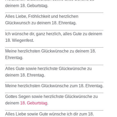
deinem 18. Geburtstag.
Alles Liebe, Fröhlichkeit und herzlichen
Glückwunsch zu deinem 18. Ehrentag.
Ich wünsche dir, ganz herzlich, alles Gute zu deinem
18. Wiegenfest.
Meine herzlichsten Glückwünsche zu deinem 18.
Ehrentag.
Alles Gute sowie herzlichste Glückwünsche zu
deinem 18. Ehrentag.
Meine herzlichsten Glückwünsche zum 18. Ehrentag.
Gottes Segen sowie herzlichste Glückwünsche zu
deinem
18. Geburtstag
.
Alles Liebe sowie Gute wünsche ich dir zum 18.