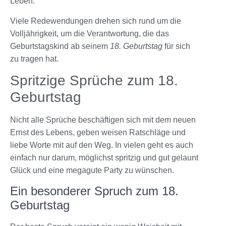
Leben.
Viele Redewendungen drehen sich rund um die
Volljährigkeit, um die Verantwortung, die das
Geburtstagskind ab seinem
18. Geburtstag
für sich
zu tragen hat.
Spritzige Sprüche zum 18.
Geburtstag
Nicht alle Sprüche beschäftigen sich mit dem neuen
Ernst des Lebens, geben weisen Ratschläge und
liebe Worte mit auf den Weg. In vielen geht es auch
einfach nur darum, möglichst spritzig und gut gelaunt
Glück und eine megagute Party zu wünschen.
Ein besonderer Spruch zum 18.
Geburtstag